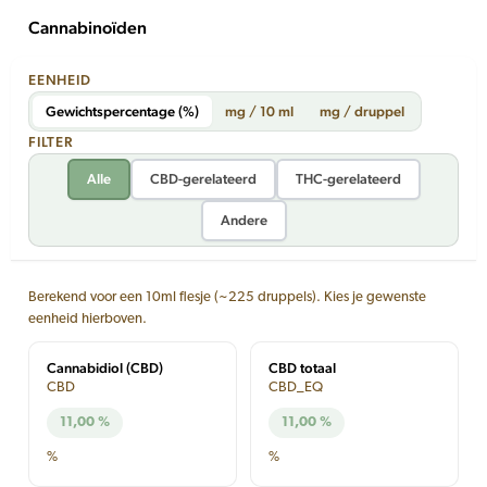
Cannabinoïden
EENHEID
Gewichtspercentage (%)
mg / 10 ml
mg / druppel
FILTER
Alle
CBD-gerelateerd
THC-gerelateerd
Andere
Berekend voor een 10ml flesje (~225 druppels). Kies je gewenste
eenheid hierboven.
Cannabidiol (CBD)
CBD totaal
CBD
CBD_EQ
11,00 %
11,00 %
%
%