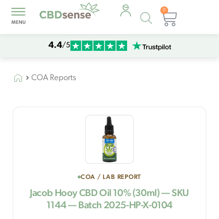
0
Products
Cart
search
4.4
/5
COA Reports
COA / LAB REPORT
Jacob Hooy CBD Oil 10% (30ml) — SKU
1144 — Batch 2025-HP-X-0104