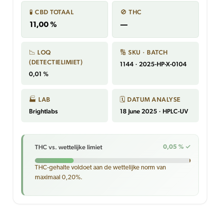
🧪 CBD TOTAAL
🚫 THC
11,00 %
—
📉 LOQ
🔢 SKU · BATCH
(DETECTIELIMIET)
1144 · 2025-HP-X-0104
0,01 %
🏭 LAB
🗓 DATUM ANALYSE
Brightlabs
18 June 2025 · HPLC-UV
THC vs. wettelijke limiet
0,05 % ✓
THC-gehalte voldoet aan de wettelijke norm van
maximaal 0,20%.