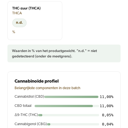
THC-zuur (THCA)
THCA
n.d.
%
Waarden in % van het productgewicht. "n.d." = niet
gedetecteerd (onder de meetgrens).
Cannabinoïde profiel
Belangrijkste componenten in deze batch
11,00%
Cannabidiol (CBD)
11,00%
CBD totaal
0,05%
Δ9-THC (THC)
0,04%
Cannabigerol (CBG)