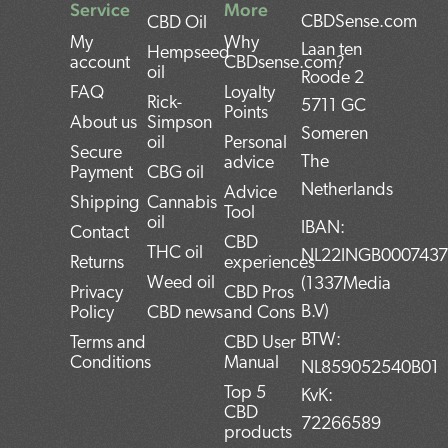
Service
More
CBDSense.com
CBD Oil
My
Why
Laan ten
Hempseed
account
CBDsense.com?
oil
Roode 2
FAQ
Loyalty
Rick-
5711 GC
Points
About us
Simpson
Someren
oil
Personal
Secure
The
advice
Payment
CBG oil
Netherlands
Advice
Shipping
Cannabis
Tool
oil
IBAN:
Contact
CBD
THC oil
NL22INGB000743
Returns
experiences
Weed oil
(1337Media
Privacy
CBD Pros
B.V)
Policy
CBD news
and Cons
BTW:
Terms and
CBD User
Conditions
Manual
NL859052540B01
Top 5
KvK:
CBD
72266589
products