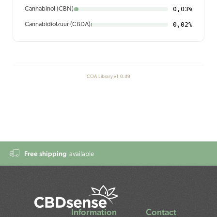
0,03%
Cannabinol (CBN)
0,02%
Cannabidiolzuur (CBDA)
COA Library v1.0.49
Free shipping
available
Information
Contact